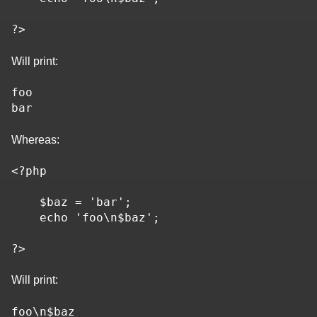
Will print:
foo

Whereas:
<?php

    $baz = 'bar';

    echo 'foo\n$baz';

Will print: