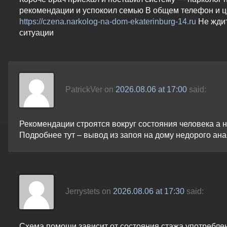
рекомендации и успокоил семью В общем телефон и ц
https://czena.narkolog-na-dom-ekaterinburg-14.ru
Не ждит
ситуации
PatrickVer
on
2026.08.06 at 17:00
said:
Рекомендации строятся вокруг состояния человека а 
Подробнее тут – вывод из запоя на дому недорого ан
Jerrystets
on
2026.08.06 at 17:30
said:
Схема помощи зависит от состояния стажа употребле