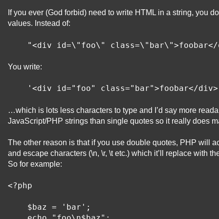
If you ever (God forbid) need to write HTML in a string, you d
values. Instead of:
    "<div id=\"foo\" class=\"bar\">foobar<
You write:
    '<div id="foo" class="bar">foobar</div>
…which is lots less characters to type and I’d say more reada
JavaScript/PHP strings than single quotes so it really does 
The other reason is that if you use double quotes, PHP will act
and escape characters (\n, \r, \t etc.) which it’ll replace with 
So for example:
<?php

    $baz = 'bar';

    echo "foo\n$baz";
