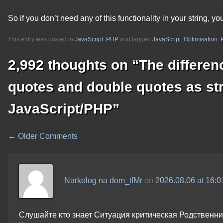
So if you don’t need any of this functionality in your string,
This entry was posted in
JavaScript
,
PHP
and tagged
JavaScript
,
Optimisation
,
2,992 thoughts on “
The differen
quotes and double quotes as str
JavaScript/PHP
”
← Older Comments
Comment
navigation
Narkolog na dom_tfMr
on
2026.08.06 at 16:0
Слушайте кто знает Ситуация критическая Родственни