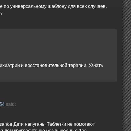
не по универсальному шаблону для всех случаев.
му
ихиатрии и восстановительной терапии. Узнать
:54
said:
 запое Дети напуганы Таблетки не помогают
на дом круглосуточно без выходных Дал