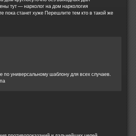
ены тут — нарколог на дом наркология
е пока станет хуже Перешлите тем кто в такой же
не по универсальному шаблону для всех случаев.
апа
ния противопоказаний и дальнейших целей