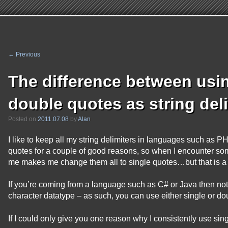
←
Previous
Post
navigation
The difference between usi
double quotes as string del
Posted on
2011.07.08
by
Alan
I like to keep all my string delimiters in languages such as P
quotes for a couple of good reasons, so when I encounter so
me makes me change them all to single quotes…but that is a 
If you’re coming from a language such as C# or Java then not
character datatype – as such, you can use either single or dou
If I could only give you one reason why I consistently use sing