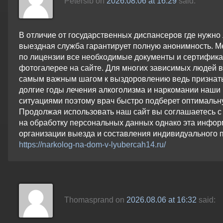
Petersib
on
2026.08.06 at 16:29
said:
В отличие от государственных диспансеров где нужно 
выездная служба гарантирует полную анонимность. М
по лицензии все необходимые документы и сертифика
фотогалерее на сайте. Для многих зависимых людей 
самым важным шагом к выздоровлению ведь признать 
долгие годы лечения алкоголизма и наркомании наши
ситуациями поэтому врач быстро подберет оптимальну
Продолжая использовать наш сайт вы соглашаетесь с
на обработку персональных данных однако эта инфор
организации выезда и составления индивидуального 
https://narkolog-na-dom-v-lyubercah14.ru/
Thomasprand
on
2026.08.06 at 16:32
said: