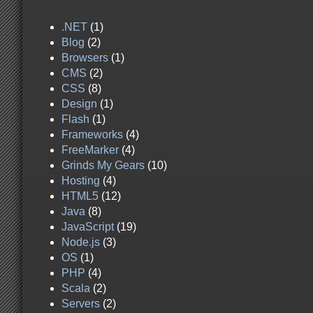
.NET
(1)
Blog
(2)
Browsers
(1)
CMS
(2)
CSS
(8)
Design
(1)
Flash
(1)
Frameworks
(4)
FreeMarker
(4)
Grinds My Gears
(10)
Hosting
(4)
HTML5
(12)
Java
(8)
JavaScript
(19)
Node.js
(3)
OS
(1)
PHP
(4)
Scala
(2)
Servers
(2)