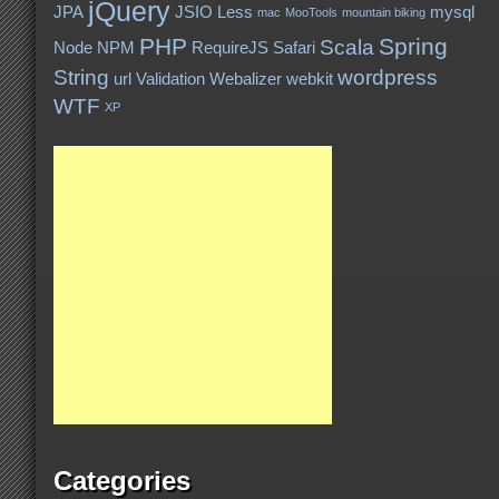
jQuery
JPA
JSIO
Less
mysql
mac
MooTools
mountain biking
PHP
Spring
Scala
Node
NPM
RequireJS
Safari
String
wordpress
url
Validation
Webalizer
webkit
WTF
XP
Categories