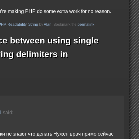
 you’re making PHP do some extra work for no reason.
PHP
,
Readability
,
String
by
Alan
. Bookmark the
permalink
.
ce between using single
ing delimiters in
1
said:
ки не знают что делать Нужен врач прямо сейчас