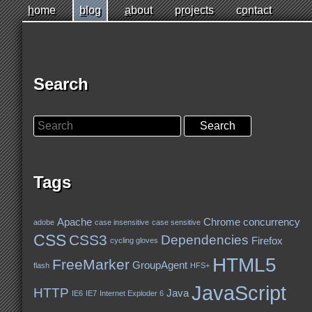
h
Jump
ome
b
log
a
bout
p
r
ojects
c
o
ntact
to
page
content
Search
Search
Tags
Apache
Chrome
concurrency
adobe
case insensitive
case sensitive
CSS
CSS3
Dependencies
Firefox
cycling gloves
HTML5
FreeMarker
GroupAgent
flash
HFS+
JavaScript
HTTP
Java
IE6
IE7
Internet Exploder 6